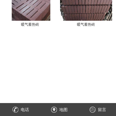
暖气蓄热砖
暖气蓄热砖
电话
地图
留言