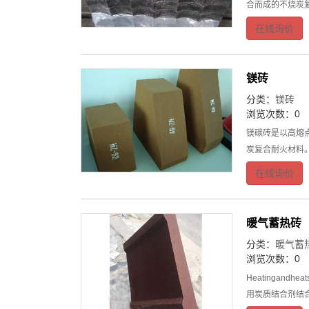
合而成的不烧炭
在线询价
镁砖
分类：
镁砖
浏览次数：0
镁碳砖是以高熔
炭复合耐火材料。
在线询价
暖气蓄热砖
分类：
暖气蓄
浏览次数：0
Heatingan
用炭质结合剂结