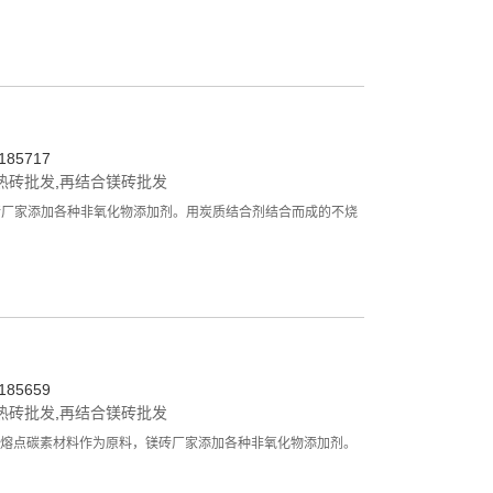
85717
热砖批发
,
再结合镁砖批发
镁砖厂家添加各种非氧化物添加剂。用炭质结合剂结合而成的不烧
85659
热砖批发
,
再结合镁砖批发
被炉渣侵润的高熔点碳素材料作为原料，镁砖厂家添加各种非氧化物添加剂。