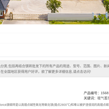
分类,包括
再结合镁砖批发
下的所有产品的用途、型号、范围、图片、新
在全国地区获得用户好评，欲了解更多详细信息,请点击访问!
产品编号：15681
关键词：
暖气蓄
carbonbrick镁碳砖是以高熔点碱性氧化物氧化镁(熔点2800℃)和难以被炉渣侵润